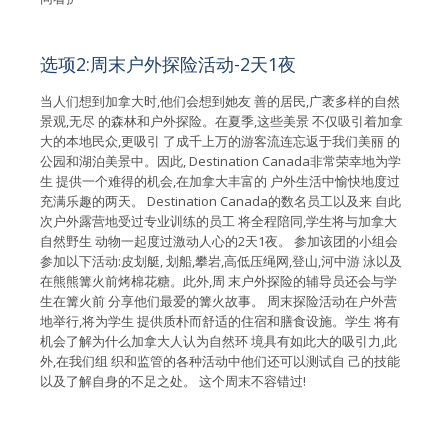
选项2:周末户外探险活动-2天1夜
当人们想到加拿大时,他们会想到她友 善的居民,广袤多样的自然
景观,无尽 的森林和户外探险。在夏季,这些美景 不仅吸引着加拿
大的本地民众,更吸引 了成千上万的游客流连忘返于我们美丽 的
公园和湖泊美景中。因此, Destination Canada非常荣幸地为学
生 提供一个难得的机会,在加拿大丰富的 户外生活中愉快地度过
充满乐趣的两天。 Destination Canada的数名员工以及来 自此
次户外露营地受过专业训练的员工 将全程陪同,学生将与加拿大
自然野生 动物一起度过激动人心的2天1夜。 参加该团的小组会
参加以下活动:皮划艇, 划船,攀岩,高低压绳网,登山,河中游 泳以及
在熊熊篝火前烤棉花糖。此外,周 末户外探险的辅导员还会与学
生在篝火前 分享他们最爱的篝火故事。 周末探险活动在户外营
地举行,将为学生 提供质朴而舒适的住宿和膳食设施。学生 将有
机会了解为什么加拿大人认为自然环 境具有如此大的吸引力,此
外,在我们组 织和监管的各种活动中他们还可以测试自 己的技能
以及了解自身的不足之处。 这个周末不容错过!