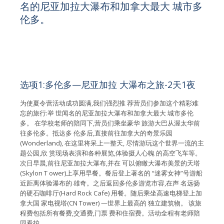
名的尼亚加拉大瀑布和加拿大最大 城市多
伦多。
选项1:多伦多—尼亚加拉 大瀑布之旅-2天1夜
为使夏令营活动成功圆满,我们强烈推 荐营员们参加这个精彩难
忘的旅行:举 世闻名的尼亚加拉大瀑布和加拿大最大 城市多伦
多。 在学校老师的陪同下,营员们乘坐豪华 旅游大巴从渥太华前
往多伦多。抵达多 伦多后,直接前往加拿大的奇景乐园
(Wonderland), 在这里将呆上一整天, 尽情游玩这个世界一流的主
题公园,欣 赏现场表演和各种展览,体验摄人心魄 的高空飞车等。
次日早晨,前往尼亚加拉大瀑布,并在 可以俯瞰大瀑布美景的天塔
(Skylon T ower)上享用早餐。餐后登上著名的 “迷雾女神”号游船
近距离体验瀑布的 雄奇。之后返回多伦多游览市容,在声 名远扬
的硬石咖啡厅(Hard Rock Cafe) 用餐。随后乘坐高速电梯登上加
拿大国 家电视塔(CN Tower) —世界上最高的 独立建筑物。 该旅
程费包括所有餐费,交通费,门票 费和住宿费。活动全程有老师陪
同看护